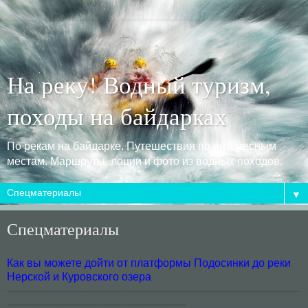
На реку! Водный туризм,
походы на байдарках
По рекам на байдарке. Путешествия по интересным
местам. Маршруты, лоции и фото из водных походов.
▼
Спецматериалы
Как вы можете дойти от платформы Подосинки до реки
Нерской и Куровского озера
-------------------------------------------------------------------------------------
----------------------------------------------------