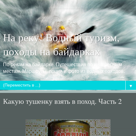
На реку! Водный туризм,
походы на байдарках
По рекам на байдарке. Путешествия по интересным
местам. Маршруты, лоции и фото из водных походов.
▼
Какую тушенку взять в поход. Часть 2