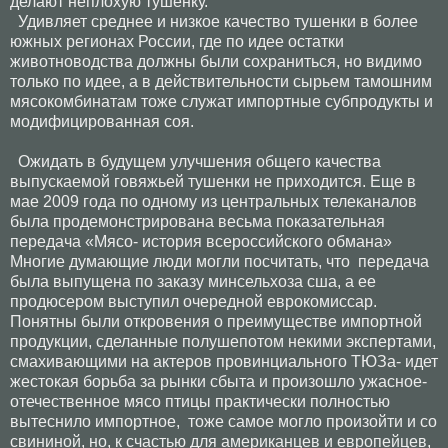
делают неплохую тушенку.
Удивляет среднее и низкое качество тушенки в более
южных регионах России, где по идее остатки
животноводства должны были сохраниться, но видимо
только по идее, а в действительности сырьем тамошним
мясокомбинатам тоже служат импортные субпродукты и
модифицированная соя.
Ожидать в будущем улучшения общего качества
выпускаемой говяжьей тушенки не приходится. Еще в
мае 2009 года по одному из центральных телеканалов
была продемонстрирована весьма показательная
передача «Мясо- история всероссийского обмана»
Многие думающие люди могли посчитать, что передача
была выпущена по заказу минсельхоза сша, а ее
продюсером выступил очередной еврокомиссар.
Понятны были откровения о преимуществе импортной
продукции, сделанные полушепотом некими экспертами,
смахивающими на актеров провинциального ТЮЗа- идет
жестокая борьба за рынки сбыта и произошло ужасное-
отечественное мясо птицы практически полностью
вытеснило импортное, тоже самое могло произойти и со
свининой, но, к счастью для американцев и европейцев,