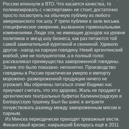
Россию впихнули в ВТО. Что касается качества, то
полемизировать с «экспертами» не стоит, достаточно
просто посмотреть на обычную публику из любого
американского ток шоу. У трети публики в зале весьма
специфическое ожирение, вызванное гормональными
изменениями. Люди эти, не имеющие доходов на уровне
политиков и звезд шоу бизнеса, как раз питаются той
самой замечательной курятиной и свининой. Удивило
другое - наезд на парную говядину. Некий аргентинский
ковбой, уже не полушепотом, а в полный голос
расхваливал преимущества замороженной говядины.
Зачем это было показано- непонятно. Производство
говядины в России практически умерло и импорту
морожено- размороженной продукции ничего не
угрожает. Мы обречены питаться этим! Видимо нас
приучают считать, что это здорово. Жаль не продают в
аргентинских театральных буфетах Калининградскую и
Белорусскую тушенку. Был бы шанс в антракте
почувствовать разницу между замороженным мясом и
парным.
Из Минска периодически приходят тревожные вести.
Финансовый кризис, накрывший Беларусь ещё в 2011