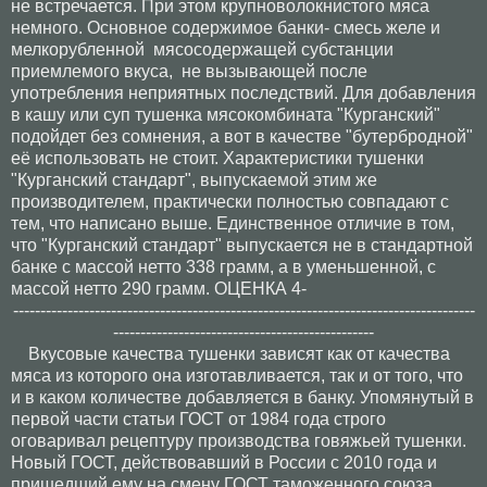
не встречается. При этом крупноволокнистого мяса
немного. Основное содержимое банки- смесь желе и
мелкорубленной мясосодержащей субстанции
приемлемого вкуса, не вызывающей после
употребления неприятных последствий. Для добавления
в кашу или суп тушенка мясокомбината "Курганский"
подойдет без сомнения, а вот в качестве "бутербродной"
её использовать не стоит. Характеристики тушенки
"Курганский стандарт", выпускаемой этим же
производителем, практически полностью совпадают с
тем, что написано выше. Единственное отличие в том,
что "Курганский стандарт" выпускается не в стандартной
банке с массой нетто 338 грамм, а в уменьшенной, с
массой нетто 290 грамм. ОЦЕНКА 4-
-------------------------------------------------------------------------------------
------------------------------------------------
Вкусовые качества тушенки зависят как от качества
мяса из которого она изготавливается, так и от того, что
и в каком количестве добавляется в банку. Упомянутый в
первой части статьи ГОСТ от 1984 года строго
оговаривал рецептуру производства говяжьей тушенки.
Новый ГОСТ, действовавший в России с 2010 года и
пришедший ему на смену ГОСТ таможенного союза,