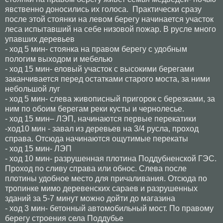
явственно доносились их голоса. Практически сразу
после этой стоянки на левом берегу начинается участок
леса испытавший на себе низовой пожар. В русле много
упавших деревьев
- ход 5 мин- стоянка на правом берегу с удобным
пологим выходом и мебелью
- ход 15 мин- еловый участок с высокими берегами
заканчивается перед остатками старого моста, за ними
небольшой луг
- ход 5 мин- слева живописный пригорок с березками, за
ним по обоим берегам реки кусты и чернолесье.
- ход 15 мин– ЛЭП, начинаются первые перекатики
-ход10 мин - завал из деревьев на 3/4 русла, проход
справа. Отсюда начинаются ощутимые перекаты
- ход 15 мин- ЛЭП
- ход 10 мин- разрушенная плотина Поддубненской ГЭС.
Проход по сливу справа или обнос. Слева после
плотины удобное место для причаливания. Отсюда по
тропинке мимо деревенских сараев и разрушенных
зданий за 5-7 минут можно дойти до магазина
- ход 3 мин- бетонный автомобильный мост. По правому
берегу строения села Поддубье