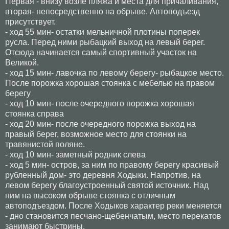
Первая - внизу возле пляжа и места для причаливания,
вторая- непосредственно на обрыве. Автоподъезд
присутствует.
- ход 55 мин- остатки мельничной плотины поперек
русла. Перед ними рыбацкий выход на левый берег.
Отсюда начинается самый спортивный участок на
Великой.
- ход 15 мин- лавочка по левому берегу- рыбацкое место.
После порожка хорошая стоянка с мебелью на правом
берегу
- ход 10 мин- после очередного порожка хорошая
стоянка справа
- ход 20 мин- после очередного порожка выход на
правый берег, возможное место для стоянки на
травянистой поляне.
- ход 10 мин- заметный родник слева
- ход 5 мин- остров, за ним по правому берегу красивый
рубленный дом- это деревня Ходыки. Напротив, на
левом берегу благоустроенный святой источник. Над
ним на высоком обрыве стоянка с отличным
автоподъездом. После Ходыков характер реки меняется
- дно становится песчано-щебенчатым, место перекатов
занимают быстрины.