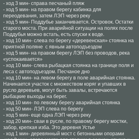
- ход 3 мин- справа песчаный пляж
- ход 5 мин- на правом берегу кабинка для
переодевания, затем ЛЭП через реку
- ход 5 мин- Поддубье заканчивается. Островок. Остатки
старого моста. При аварийной ситуации на полях после
Поддубья можно встать, есть спуски к воде.
- ход 10 мин- слева по берегу «деревенская» стоянка на
приятной поляне с явным автоподъездом
- ход 5 мин- на правом берегу ЛЭП без проводов, река
«успокаивается»
- ход 10 мин- слева рыбацкая стоянка на границе поля и
леса с автоподъездом. Песчаное дно
- ход 10 мин- на левом берегу в поле аварийная стоянка.
Начинается участок с множеством коряг и упавших в
русло деревьев, могут быть завалы, встречаются
рыбацкие выходы на берег.
- ход 10 мин- по левому берегу аварийная стоянка
- ход 50 мин- ЛЭП слева по берегу
- ход 5 мин- еще одна ЛЭП через реку
- ход 20 мин- сваи в русле, по правому берегу мостки,
забор, крепкая изба. Это деревня Устье
- ход 1 мин- деревянный мост с бетонными опорами