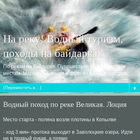
На реку! Водный туризм,
походы на байдарках
По рекам на байдарке. Путешествия по интересным
местам. Маршруты, лоции и фото из водных походов.
▼
Водный поход по реке Великая. Лоция
Место старта - поляна возле плотины в Копылке
- ход 3 мин- протока выходит в Заволоцкие озера. Идти
не в правый рукав, а прямо