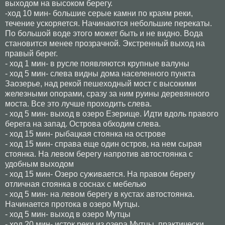
выходом на высоком берегу.
-ход 10 мин- большие серые камни по краям реки,
течение ускоряется. Начинаются небольшие перекаты.
По большой воде этого может быть и не видно. Вода
становится менее прозрачной. Экстренный выход на
правый берег.
- ход 1 мин- в русле появляются крупные валуны
- ход 5 мин- слева видны дома населенного пункта
Заозерье, над рекой пешеходный мост с высокими
железными опорами, сразу за ним руины деревянного
моста. Все это лучше проходить слева.
- ход 5 мин- выход в озеро Езерище. Идти вдоль правого
берега на запад. Острова обходим слева.
- ход 15 мин- рыбацкая стоянка на острове
- ход 15 мин- справа еще один остров, на нем сырая
стоянка. На левом берегу напротив автостоянка с
удобным выходом
- ход 15 мин- Озеро суживается. На правом берегу
отличная стоянка в соснах с мебелью
- ход 5 мин- на левом берегу в кустах автостоянка.
Начинается протока в озеро Мутцы.
- ход 5 мин- выход в озеро Мутцы
- ход 20 мин- исток реки из озера Мутцы, практически