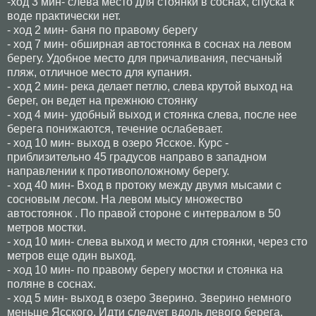
-ход 3 мин- слева место для стоянки в соснах, спуска к
воде практически нет.
- ход 2 мин- баня по правому берегу
- ход 7 мин- обширная автостоянка в соснах на левом
берегу. Удобное место для причаливания, песчаный
пляж, отличное место для купания.
- ход 2 мин- река делает петлю, слева крутой выход на
берег, он ведет на прежнюю стоянку
- ход 4 мин- удобный выход и стоянка слева, после нее
берега понижаются, течение ослабевает.
- ход 10 мин- выход в озеро Ясское. Курс -
приблизительно 45 градусов направо в западном
направлении к противоположному берегу.
- ход 40 мин- Вход в протоку между двумя мысами с
сосновым лесом. На левом мысу множество
автостоянок . По правой стороне с интервалом в
50
метров
мостки.
- ход 10 мин- слева выход и место для стоянки, через сто
метров еще один выход.
- ход 10 мин- по правому берегу мостки и стоянка на
поляне в соснах.
- ход 5 мин- выход в озеро Зверино. Зверино немного
меньше Ясского. Идти следует вдоль левого берега.