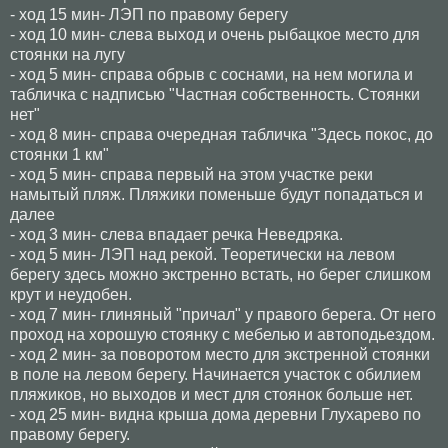
- ход 15 мин- ЛЭП по правому берегу
- ход 10 мин- слева выход и очень рыбацкое место для
стоянки на лугу
- ход 5 мин- справа обрыв с соснами, на нем могила и
табличка с надписью "Частная собственность. Стоянки
нет"
- ход 8 мин- справа очередная табличка "Здесь покос, до
стоянки
1 км
"
- ход 5 мин- справа первый на этом участке реки
намытый пляж. Пляжики поменьше будут попадаться и
далее
- ход 3 мин- слева впадает речка Неведряка.
- ход 5 мин- ЛЭП над рекой. Теоретически на левом
берегу здесь можно экстренно встать, но берег слишком
крут и неудобен.
- ход 7 мин- глиняный "причал" у правого берега. От него
проход на хорошую стоянку с мебелью и автоподьездом.
- ход 2 мин- за поворотом место для экстренной стоянки
в поле на левом берегу. Начинается участок с обилием
пляжиков, но выходов и мест для стоянок больше нет.
- ход 25 мин- видна крыша дома деревни Глухарево по
правому берегу.