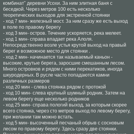
комбинат" деревни Усохи. За ним элитная баня с
беседкой. Через метров 100 есть несколько
теоретических выходов для экстренной стоянки
- ход 7 мин- железный мост. За ним сразу же есть выход
в поле по правому берегу
- ход 3 мин- остров. Течение ускоряется, река мелеет.
- ход 1 мин- справа впадает река Алоля.
Непосредственно возле устья крутой выход на правый
берег и возможное место для стоянки .
- ход 2 мин- начинается так называемый каньон -
высокие, крутые берега, заросшие смешанным лесом.
Много островков и рядом с ними перекатиков, иногда
шкуродерных. В русле часто попадаются камни
различных размеров
- ход 20 мин - слева стоянка рядом с протокой
- ход 10 мин- слева крупный шумный родник. Затем на
левом берегу еще несколько родников
- ход 25 мин- справа пологий выход, за которым скорее
всего стоянка, через сто метров выход по левому берегу,
при желании там можно встать.
- ход 5 мин- высоченный песчаный обрыв с сосновым
лесом по правому берегу. Здесь сразу две стоянки.