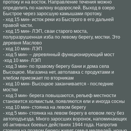
протоку и на восток. Направление течения можно
определить по наклону водорослей. Выход в озеро
Быстрое через заросшую камышами протоку.
- ход 15 мин- исток реки из Быстрого в его дальней
правой части.
- ход 15 мин- ЛЭП, сваи старого моста,
полуразрушенная изба по левому берегу, мостки. Это
деревня Маслово
- ход 10 мин- ЛЭП
- ход 5 мин- – деревянный функционирующий мост
-ход 10 мин- ЛЭП
- ход 3 мин- по правому берегу бани и дома села
Высоцкое. Магазина нет, автолавка с продуктами и
хлебом приезжает по вторникам
- ход 10 мин- Высоцкое заканчивается - последние
мостки
- ход 3 мин- берега повышаются, рельеф местности
становится холмистым, появляются ели и иногда сосны
- ход 10 мин- стоянка на левом берегу
- ход 5 мин- стоянка на левом берегу в еловом лесу без
автоподъезда. Много заросших воронок, напоминающих
об активных боевых действиях 1944 года. Напротив
стоянки на правом берегу живет семья медведей- ночью