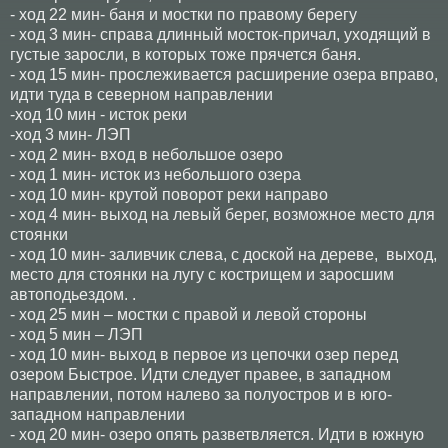
- ход 22 мин- баня и мостки по правому берегу
- ход 3 мин- справа длинный мосток-причал, уходящий в
густые заросли, в которых тоже прячется баня.
- ход 15 мин- прослеживается расширение озера вправо,
идти туда в северном направлении
-ход 10 мин - исток реки
-ход 3 мин- ЛЭП
- ход 2 мин- вход в небольшое озеро
- ход 1 мин- исток из небольшого озера
- ход 10 мин- крутой поворот реки направо
- ход 4 мин- выход на левый берег, возможное место для
стоянки
- ход 10 мин- заливчик слева, с доской на дереве, выход,
место для стоянки на лугу с кострищем и заросшим
автоподьездом. .
- ход 25 мин – мостки с правой и левой стороны
- ход 5 мин – ЛЭП
- ход 10 мин- выход в первое из цепочки озер перед
озером Быстрое. Идти следует правее, в западном
направлении, потом налево за полуостров и в юго-
западном направлении
- ход 20 мин- озеро опять разветвляется. Идти в южную