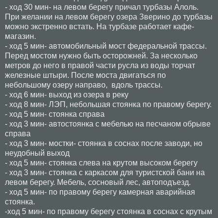
- ход 30 мин- на левом берегу причал турбазы Алоль.
При желании на левом берегу озера Зверино до турбазы
можно экстренно встать. На турбазе работает кафе-
магазин.
- ход 5 мин- автомобильный мост федеральной трассы.
Перед мостом нужно быть осторожней. За несколько
метров до него в правой части русла из воды торчат
железные штыри. После моста двигаться по
небольшому озеру направо, вдоль трассы.
- ход 6 мин- выход из озера в реку
- ход 8 мин- ЛЭП, небольшая стоянка по правому берегу.
- ход 5 мин- стоянка справа
- ход 3 мин- автостоянка с мебелью на песчаном обрыве
справа
- ход 3 мин- мостки- стоянка в соснах после заводи, но
неудобный выход
- ход 5 мин- стоянка слева на крутом высоком берегу
- ход 3 мин- стоянка с каркасом для туристской бани на
левом берегу. Мебель, сосновый лес, автоподъезд.
- ход 5 мин- по правому берегу камерная аварийная
стоянка.
-ход 5 мин- по правому берегу стоянка в соснах с крутым