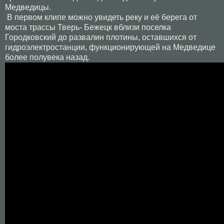
Медведицы.
В первом клипе можно увидеть реку и её берега от
моста трассы Тверь- Бежецк вблизи поселка
Городковский до развалин плотины, оставшихся от
гидроэлектростанции, функционирующей на Медведице
более полувека назад.