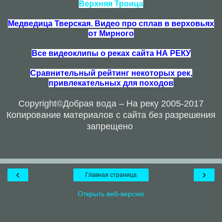
Верхняя Троица
Медведица Тверская. Видео про сплав в верховьях
от Мирного
Все видеоклипы о реках сайта НА РЕКУ
Сравнительный рейтинг некоторых рек,
привлекательных для походов
Copyright
©Добрая вода – На реку 2005-2017
Копирование материалов с сайта без разрешения
запрещено
‹
›
Главная страница
Открыть веб-версию