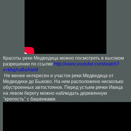
Красоты реки Медведица можно посмотреть в высоком
разрешении по ссылке
http://www.youtube.com/watch?
v=khgAuBoAteM
Не менее интересен и участок реки Медведица от
Медведихи до Быково. На нем расположено несколько
обустроенных автостоянок. Перед устьем речки Ивица
на левом берегу можно наблюдать деревянную
"крепость" с башенками.