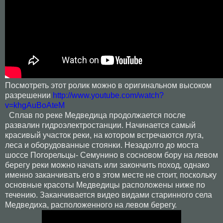
Посмотреть этот ролик можно в оригинальном высоком
разрешении
http://www.youtube.com/watch?
v=khgAuBoAteM
Сплав по реке Медведица продолжается после
развалин гидроэлектростанции. Начинается самый
красивый участок реки, на котором встречаются луга,
леса и оборудованные стоянки. Незадолго до моста
шоссе Погорельцы- Семунино в сосновом бору на левом
берегу реки можно начать или закончить поход, однако
именно заканчивать его в этом месте не стоит, поскольку
основные красоты Медведицы расположены ниже по
течению. Заканчивается видео видами старинного села
Медведиха, расположенного на левом берегу.