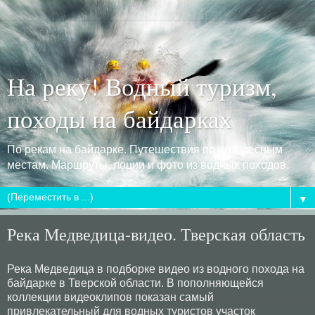
На реку! Водный туризм,
походы на байдарках
По рекам на байдарке. Путешествия по интересным
местам. Маршруты, лоции и фото из водных походов.
▼
Река Медведица-видео. Тверская область
Река Медведица в подборке видео из водного похода на
байдарке в Тверской области. В пополняющейся
коллекции видеоклипов показан самый
привлекательный для водных туристов участок