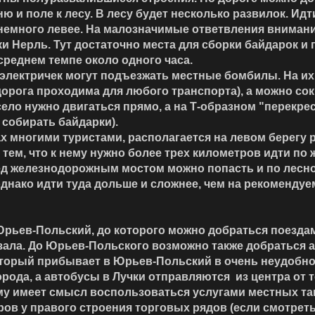
ню и поле к лесу. В лесу будет несколько развилок. Ид
 немного левее. На малозначимые ответвления внимани
ки Нерль. Тут достаточно места для сборки байдарок и
 среднем темпе около одного часа.
электричек могут подъезжать местные бомбилы. На и
(дорога проходима для любого транспорта), а можно с
ело нужно двигаться прямо, а на Т-образном "перекрест
 собирать байдарки).
х многими туристами, располагается на левом берегу 
тем, что к нему нужно более трех километров идти по
ред железнодорожным мостом можно попасть и по лесно
однако идти туда дольше и сложнее, чем на рекомендуе
Юрьев-Польский, до которого можно добраться поезда
зала. До Юрьев-Польского возможно также добраться 
торый прибывает в Юрьев-Польский в очень неудобн
орода, а автобусы в Лучки отправляются из центра от 
ому имеет смысл воспользоваться услугами местных т
ов у правого строения торговых рядов (если смотрет