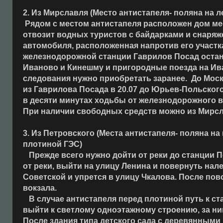
2. Из Мирславля (Место антистапеля- поляна на 
Рядом с местом антистапеля расположен дом ме
отвозит водных туристов с байдарками и снаряж
автомобиля, расположенная напротив его участка
железнодорожной станции Гаврилов Посад останав
Иваново и Кинешму и пригородные поезда на Ива
следования нужно приобретать заранее. До Мос
из Гаврилова Посада в 20.07 до Юрьев-Польског
в десяти минутах ходьбы от железнодорожного во
При наличии свободных средств можно из Мирсла
3. Из Петровского (Места антистапеля- поляна н
плотиной ГЭС)
Прежде всего нужно дойти от реки до станции Пе
от реки, выйти на улицу Ленина и повернуть нале
Советской и упрется в улицу Чкалова. После по
вокзала.
В случае антистапеля перед плотиной путь к ст
выйти к светлому одноэтажному строению, за ни
После здания типа детского сада с деревянными