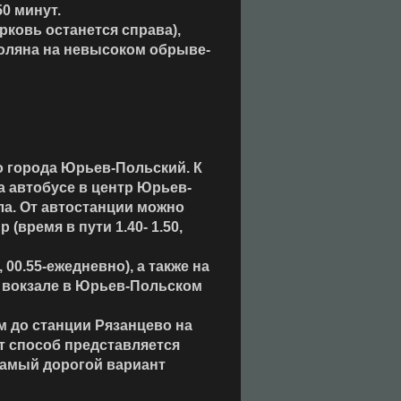
50 минут.
ковь останется справа),
 поляна на невысоком обрыве-
) до города Юрьев-Польский. К
а автобусе в центр Юрьев-
ла. От автостанции можно
 (время в пути 1.40- 1.50,
00.55-ежедневно), а также на
а вокзале в Юрьев-Польском
м до станции Рязанцево на
т способ представляется
самый дорогой вариант