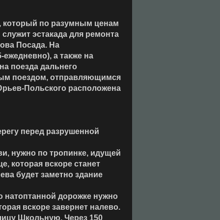
, который по разумным ценам
 служит эстакада для ремонта
лова Посада. На
ежедневно), а также на
на поезда дальнего
дным поездом, отправляющимся
я Юрьев-Польского расположена
берегу перед разрушенной
ви, нужно по тропинке, идущей
це, которая вскоре станет
ева будет заметно здание
по натоптанной дорожке нужно
орая вскоре завернет налево.
улицу Школьную. Через
150