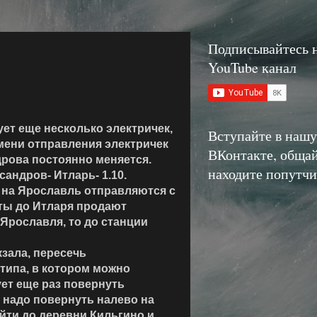
Подписывайтесь 
YouTube канал
ует еще несколько электричек,
Вступайте в нашу
мени отправления электричек
ВКонтакте, общай
дрова постоянно меняется.
находите попутчи
ксандров- Итларь- 1.10.
 на Ярославль отправляются с
еты до Итларя продают
 Ярославля, то до станции
зала, пересечь
типа, в котором можно
ует еще раз повернуть
 надо повернуть налево на
йти до деревни Кильгино и