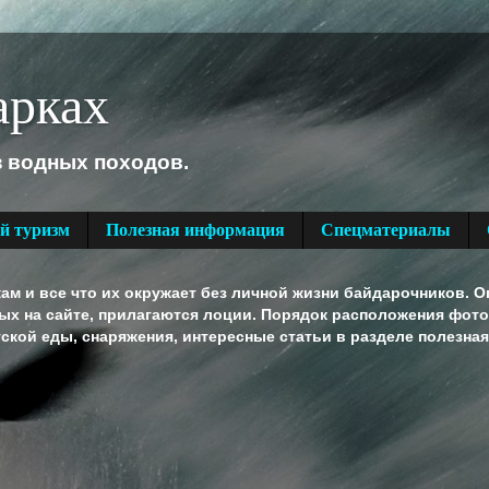
арках
з водных походов.
й туризм
Полезная информация
Спецматериалы
м и все что их окружает без личной жизни байдарочников. О
ных на сайте, прилагаются лоции. Порядок расположения фот
тской еды, снаряжения, интересные статьи в разделе полезна