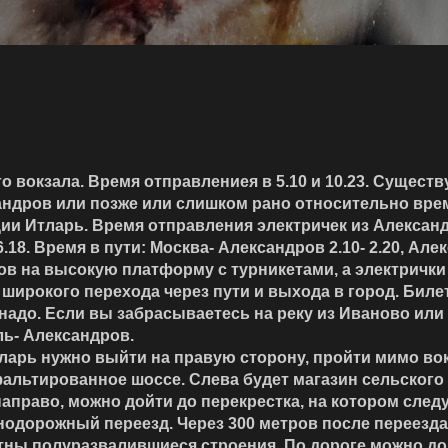
вокзала. Время отправлениея в 5.10 и 10.23. Существ
андров или позже или слишком рано относительно вре
ии Итларь. Время отправления электричек из Алексан
6.18. Время в пути: Москва- Александров 2.10- 2.20, Але
 на высокую платформу с турникетами, а электрички
широкого перехода через пути и выхода в город. Бил
 надо. Если вы забрасываетесь на реку из Иваново или
ь- Александров.
арь нужно выйти на правую сторону, пройти мимо вок
льтированное шоссе. Слева будет магазин сельского 
аправо, можно дойти до перекрестка, на котором след
знодорожный переезд. Через
300 метров
после переезда
етны полуразвалившиеся строения. По дороге можно до