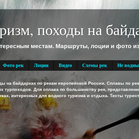
ризм, походы на байд
нтересным местам. Маршруты, лоции и фото и
Фото рек
Лоции
Видео
Схемы рек
Не водны
 на байдарках по рекам европейской России. Сплавы по река
ых турпоходов. Для сплава по большинству рек, представлен
ках, интересных для водного туризма и отдыха. Тесты турис