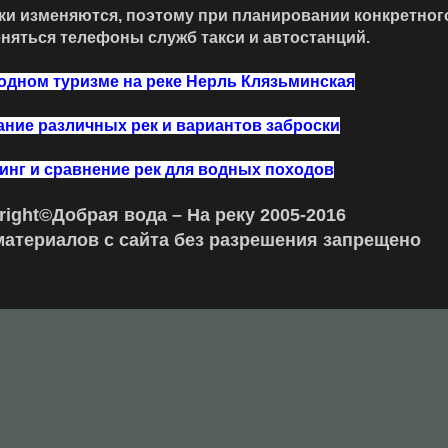
и изменяются, поэтому при планировании конкретного
няться телефоны служб такси и автостанций.
водном туризме на реке Нерль Клязьминская
ние различных рек и вариантов заброски
инг и сравнение рек для водных походов
right
©Добрая вода – На реку 2005-2016
атериалов с сайта без разрешения запрещено