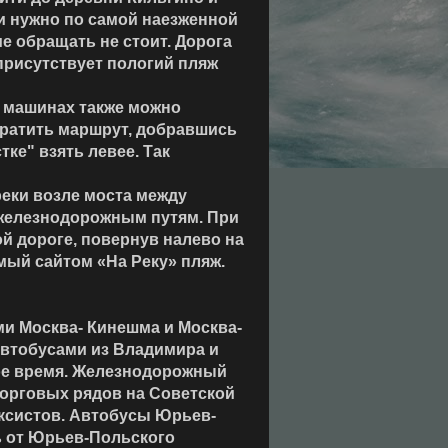
ти нужно по самой наезженной
е обращать не стоит. Дорога
 присутствует пологий пляж
х машинах также можно
ократить маршрут, добравшись
ке" взять левее. Так
реки возле моста между
 железнодорожным путям. При
й дороге, повернув налево на
мый сайтом «На Реку» пляж.
ми Москва- Кинешма и Москва-
автобусами из Владимира и
ое время. Железнодорожный
торговых рядов на Советской
аксистов. Автобусы Юрьев-
ь от Юрьев-Польского