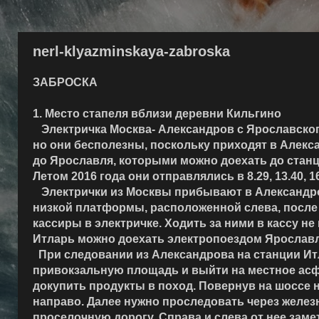
nerl-klyazminskaya-zabroska
ЗАБРОСКА
1. Место стапеля вблизи деревни Кильгино
Электричка Москва- Александров с Ярославского 
но они бесполезны, поскольку приходят в Алекс
до Ярославля, которыми можно доехать до станц
Летом 2016 года они отправлялись в 8.29, 13.40, 1
Электрички из Москвы прибывают в Александров
низкой платформы, расположенной слева, после 
кассиры в электричке. Ходить за ними в кассу не
Итларь можно доехать электропоездом Ярославл
При следовании из Александрова на станции Итл
привокзальную площадь и выйти на местное асфа
докупить продукты в поход. Повернув на шоссе н
направо. Далее нужно проследовать через желе
проселочную дорогу. Справа и слева от нее зам