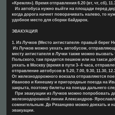
«Кремля»). Время отправления 6.20 (вт, чт, сб), 11.3
Из автобуса нужно выйти на площади перед дере
когда дорога начнет поворачивать налево, то ну
удобное место для сборки байдарок.
ЭВАКУАЦИЯ
1. Из Лучков (Место антистапеля- правый берег Н
Из Лучков можно уехать автобусом, отправляющимся в
месту антистапеля в Лучки также можно вызвать 
Польского, там придется пешком или на такси д
уехать в Москву (время в пути 3- 4 часа, отправлен
отправление автобусов в 5.20, 7.00, 9.30, 11.30, 12.30
От железнодорожного вокзала отправляются поезд
Иваново и Кинешму и пригородные поезда на Ива
закрыта, поэтому билеты на поезда дальнего сл
При эвакуации из Лучков можно попробовать доб
железнодорожной линии Александров- Ярославль,
сомнительным. До Рязанцево можно доехать и на
эвакуации.