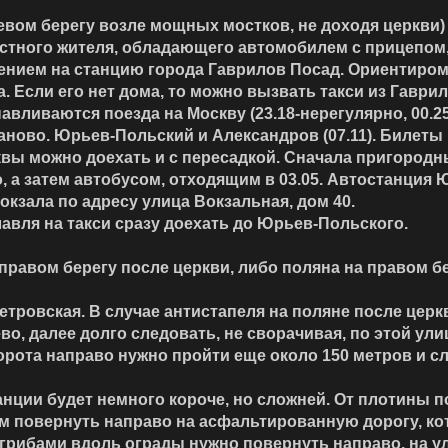
левом берегу возле мощных мостков, не доходя церкви)
стного жителя, обладающего автомобилем с прицепом
ением на станцию города Гаврилов Посад. Ориентиром
. Если его нет дома, то можно вызвать такси из Гаври
ливаются поезда на Москву (23.18-нерегулярно, 00.25-
ново. Юрьев-Польский и Александров (07.11). Билеты 
квы можно доехать и с пересадкой. Сначала пригоро
о, а затем автобусом, отходящим в 03.05. Автостанци
кзала по адресу улица Вокзальная, дом 40.
вля на такси сразу доехать до Юрьев-Польского.
а правом берегу после церкви, либо поляна на правом 
тровская. В случае антистапеля на поляне после церк
во, далее долго следовать, не сворачивая, по этой ули
ворота направо нужно пройти еще около
150 метров
и сл
анции будет немного короче, но сложней. От плотины 
м повернуть направо на асфальтированную дорогу, кот
 грибами вдоль ограды нужно повернуть направо, на 