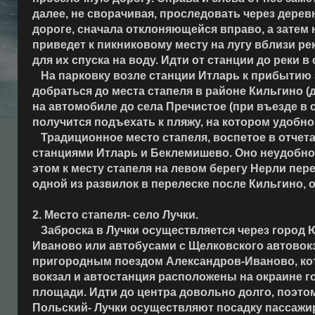
далее, не сворачивая, проследовать через дерев
дороге, сначала отклоняющейся вправо, а затем
приведет к пикниковому месту на лугу вблизи ре
для их спуска на воду. Идти от станции до реки в
На парковку возле станции Итларь к прибытию 
добраться до места стапеля в районе Кильгино 
на автомобиле до села Пречистое (при въезде в с
получится подъехать к пляжу, на котором удобно
Традиционное место стапеля, воспетое в отчета
станциями Итларь и Беклемишево. Оно неудобно 
этом к месту стапеля на левом берегу Нерли пе
одной из развилок в перелеске после Кильгино, 
2. Место стапеля- село Лучки.
Заброска в Лучки осуществляется через город 
Иваново или автобусами с Щелковского автовок
пригородным поездом Александров-Иваново, ко
вокзал и автостанция расположены на окраине г
площади. Идти до центра довольно долго, поэт
Польский- Лучки осуществляют посадку пассажир