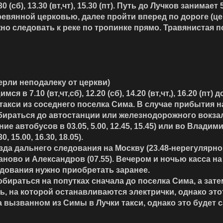
0 (сб), 13.30 (вт,чт), 15.30 (пт). Путь до Лучков занимает 
вянной церковью, далее пройти вперед по дороге (цер
жно следовать к реке по тропинке прямо. Травянистая
ерли неподалеку от церкви)
 7.10 (вт,чт,сб), 12.20 (сб), 14.20 (вт,чт,), 16.20 (пт
такси из соседнего поселка Сима. В случае прибытия н
обираться до автостанции или железнодорожного вокза
ие автобусов в 03.05, 5.00, 12.45, 15.45) или во Владимир
, 15.00, 16.30, 18.05).
а дальнего следования на Москву (23.48-нерегулярно, 
ново и Александров (07.55). Вечером и ночью касса н
едования нужно приобретать заранее.
ираться на попутках сначала до поселка Сима, а зате
 на которой останавливаются электрички, однако это
 вызванном из Симы в Лучки такси, однако это будет 