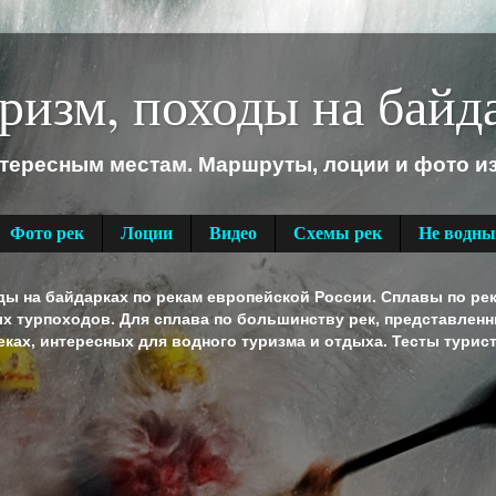
ризм, походы на байд
нтересным местам. Маршруты, лоции и фото и
Фото рек
Лоции
Видео
Схемы рек
Не водны
 на байдарках по рекам европейской России. Сплавы по река
ых турпоходов. Для сплава по большинству рек, представлен
ках, интересных для водного туризма и отдыха. Тесты турис