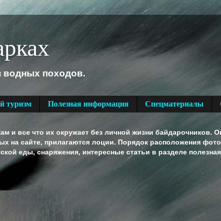
арках
з водных походов.
й туризм
Полезная информация
Спецматериалы
м и все что их окружает без личной жизни байдарочников. О
ных на сайте, прилагаются лоции. Порядок расположения фот
тской еды, снаряжения, интересные статьи в разделе полезна