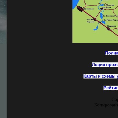
Полна
Лоция прохо
Карты и схемы 
Рейтин
Cop
Копировани