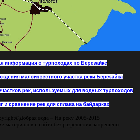
я информация о турпоходах по Березайке
ждения малоизвестного участка реки Березайка
участков рек, используемых для водных турпоходов
г и сравнение рек для сплава на байдарках
yright
©Добрая вода – На реку 2005-2015
е материалов с сайта без разрешения запрещено